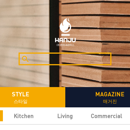
STYLE
MAGAZINE
스타일
매거진
Kitchen
Living
Commercial