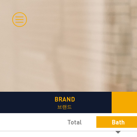
BRAND
브랜드
Total
Bath