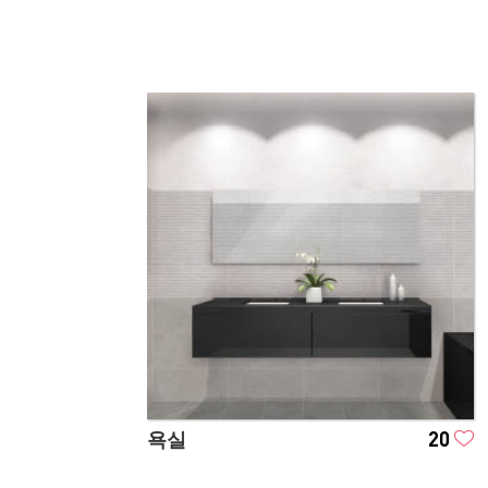
욕실
20