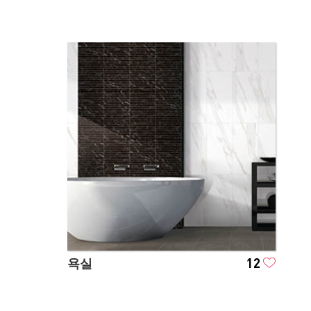
욕실
12